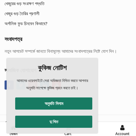
খেজুরের গুড় সংরক্ষণ পদ্ধতি
খেজুর গুড় তৈরির প্রণালী
অর্গানিক ফুড চিনবেন কিভাবে?
সংবাদপত্র
নতুন আপডেট সম্পর্কে জানতে বিনামূল্যে আমাদের সংবাদপত্রের লিষ্টে যোগ দিন।
কুকিজ নোটিশ
সামাজিক যোগাযোগ
আমাদের ওয়েবসাইটে সেরা অভিজ্ঞতা নিশ্চিত করতে আপনার
অনুমতি সাপেক্ষে কুকিজ গ্রহন করতে চাই।
অনুমতি দিলাম
দু:খিত
© গ্রন্থস্বত্ব
ঐতিহ্য
এবং সকল সহযোগীতায়
অংশ
0
দোকান
Cart
Account