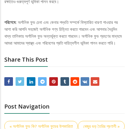
রক্ষাতেও গুরুত্বপূর্ণ ভূমিকা পালন করবে।
পরিশেষে:
অর্গানিক ফুড চেনা এবং কেনার পদ্ধতি সম্পর্কে বিস্তারিত ধারণা পাওয়ার পর
আশা করি আপনি সহজেই অর্গানিক পণ্য চিহ্নিত করতে পারবেন এবং আপনার দৈনন্দিন
খাদ্য তালিকায় অর্গানিক ফুড অন্তর্ভুক্ত করতে পারবেন। অর্গানিক ফুড গ্রহণের মাধ্যমে
আমরা আমাদের স্বাস্থ্য এবং পরিবেশের প্রতি দায়িত্বশীল ভূমিকা পালন করতে পারি।
Share This Post
Post Navigation
« অর্গানিক ফুড কি? অর্গানিক ফুডের উপকারিতা
খেজুর গুড় তৈরির প্রণালী »