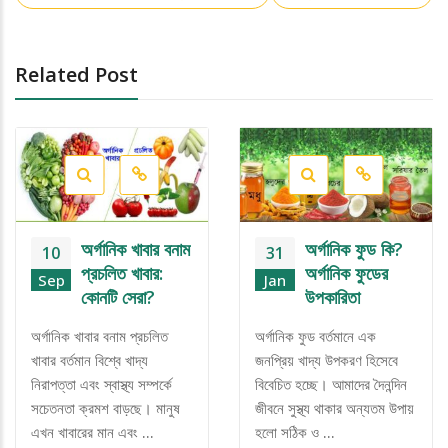
Related Post
অর্গানিক খাবার বনাম
অর্গানিক ফুড কি?
10
31
প্রচলিত খাবার:
অর্গানিক ফুডের
Sep
Jan
কোনটি সেরা?
উপকারিতা
অর্গানিক খাবার বনাম প্রচলিত
অর্গানিক ফুড বর্তমানে এক
খাবার বর্তমান বিশ্বে খাদ্য
জনপ্রিয় খাদ্য উপকরণ হিসেবে
নিরাপত্তা এবং স্বাস্থ্য সম্পর্কে
বিবেচিত হচ্ছে। আমাদের দৈনন্দিন
সচেতনতা ক্রমশ বাড়ছে। মানুষ
জীবনে সুস্থ্য থাকার অন্যতম উপায়
এখন খাবারের মান এবং …
হলো সঠিক ও …