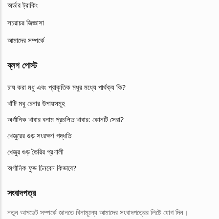
অর্ডার ট্রাকিং
সচরাচর জিজ্ঞাসা
আমাদের সম্পর্কে
ব্লগ পোস্ট
চাষ করা মধু এবং প্রাকৃতিক মধুর মধ্যে পার্থক্য কি?
খাঁটি মধু চেনার উপায়সমূহ
অর্গানিক খাবার বনাম প্রচলিত খাবার: কোনটি সেরা?
খেজুরের গুড় সংরক্ষণ পদ্ধতি
খেজুর গুড় তৈরির প্রণালী
অর্গানিক ফুড চিনবেন কিভাবে?
সংবাদপত্র
নতুন আপডেট সম্পর্কে জানতে বিনামূল্যে আমাদের সংবাদপত্রের লিষ্টে যোগ দিন।