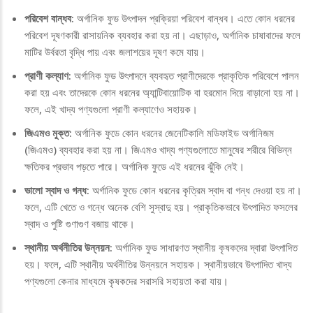
পরিবেশ বান্ধব:
অর্গানিক ফুড উৎপাদন প্রক্রিয়া পরিবেশ বান্ধব। এতে কোন ধরনের
পরিবেশ দূষণকারী রাসায়নিক ব্যবহার করা হয় না। এছাড়াও, অর্গানিক চাষাবাদের ফলে
মাটির উর্বরতা বৃদ্ধি পায় এবং জলাশয়ের দূষণ কমে যায়।
প্রাণী কল্যাণ:
অর্গানিক ফুড উৎপাদনে ব্যবহৃত প্রাণীদেরকে প্রাকৃতিক পরিবেশে পালন
করা হয় এবং তাদেরকে কোন ধরনের অ্যান্টিবায়োটিক বা হরমোন দিয়ে বাড়ানো হয় না।
ফলে, এই খাদ্য পণ্যগুলো প্রাণী কল্যাণেও সহায়ক।
জিএমও মুক্ত:
অর্গানিক ফুডে কোন ধরনের জেনেটিকালি মডিফাইড অর্গানিজম
(জিএমও) ব্যবহার করা হয় না। জিএমও খাদ্য পণ্যগুলোতে মানুষের শরীরে বিভিন্ন
ক্ষতিকর প্রভাব পড়তে পারে। অর্গানিক ফুডে এই ধরনের ঝুঁকি নেই।
ভালো স্বাদ ও গন্ধ:
অর্গানিক ফুডে কোন ধরনের কৃত্রিম স্বাদ বা গন্ধ দেওয়া হয় না।
ফলে, এটি খেতে ও গন্ধে অনেক বেশি সুস্বাদু হয়। প্রাকৃতিকভাবে উৎপাদিত ফসলের
স্বাদ ও পুষ্টি গুণাগুণ বজায় থাকে।
স্থানীয় অর্থনীতির উন্নয়ন:
অর্গানিক ফুড সাধারণত স্থানীয় কৃষকদের দ্বারা উৎপাদিত
হয়। ফলে, এটি স্থানীয় অর্থনীতির উন্নয়নে সহায়ক। স্থানীয়ভাবে উৎপাদিত খাদ্য
পণ্যগুলো কেনার মাধ্যমে কৃষকদের সরাসরি সহায়তা করা যায়।