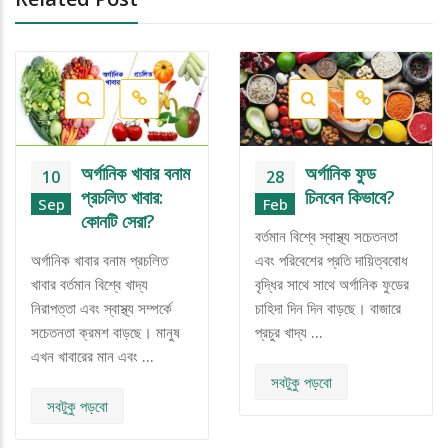
অর্গানিক খাবার বনাম
অর্গানিক ফুড
10
28
প্রচলিত খাবার:
চিনবেন কিভাবে?
Sep
Feb
কোনটি সেরা?
বর্তমান বিশ্বে স্বাস্থ্য সচেতনতা
অর্গানিক খাবার বনাম প্রচলিত
এবং পরিবেশের প্রতি দায়িত্ববোধ
খাবার বর্তমান বিশ্বে খাদ্য
বৃদ্ধির সাথে সাথে অর্গানিক ফুডের
নিরাপত্তা এবং স্বাস্থ্য সম্পর্কে
চাহিদা দিন দিন বাড়ছে। বাজারে
সচেতনতা ক্রমশ বাড়ছে। মানুষ
প্রচুর খাদ্য …
এখন খাবারের মান এবং …
সবটুকু পড়বো
সবটুকু পড়বো