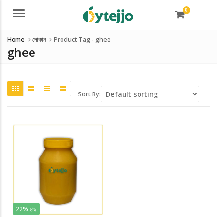
0
Menu
Home
দোকান
Product Tag -
ghee
ghee
Sort By:
22% ছাড়