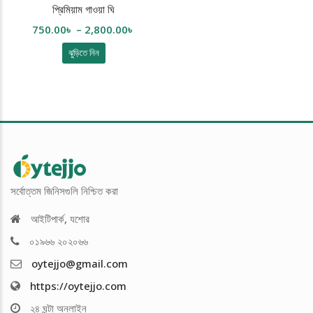
প্রিমিয়াম গাওয়া ঘি
Price
750.00
৳
–
2,800.00
৳
range:
This
ঝুড়িতে নিন
750.00৳
product
n
x
through
has
ice
ice
2,800.00৳
multiple
variants.
The
options
may
be
সর্বোত্তম জিনিসগুলি নিশ্চিত করা
chosen
on
আইটিপার্ক, যশোর
the
০১৯৬৬ ২০২০৬৬
product
oytejjo@gmail.com
page
https://oytejjo.com
২৪ ঘন্টা অনলাইন