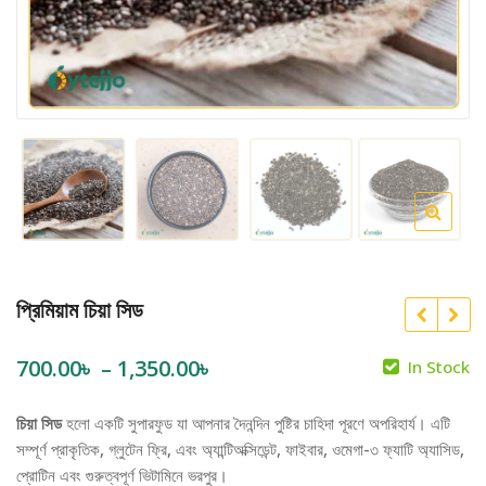
প্রিমিয়াম চিয়া সিড
Price
700.00
৳
–
1,350.00
৳
In Stock
range:
চিয়া সিড
হলো একটি সুপারফুড যা আপনার দৈনন্দিন পুষ্টির চাহিদা পূরণে অপরিহার্য। এটি
700.00৳
সম্পূর্ণ প্রাকৃতিক, গ্লুটেন ফ্রি, এবং অ্যান্টিঅক্সিডেন্ট, ফাইবার, ওমেগা-৩ ফ্যাটি অ্যাসিড,
through
প্রোটিন এবং গুরুত্বপূর্ণ ভিটামিনে ভরপুর।