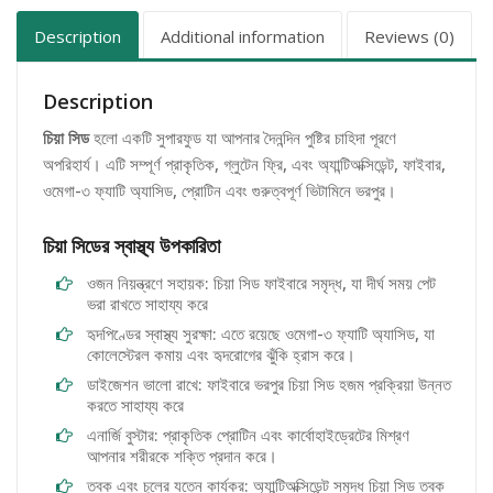
Description
Additional information
Reviews (0)
Description
চিয়া সিড
হলো একটি সুপারফুড যা আপনার দৈনন্দিন পুষ্টির চাহিদা পূরণে
অপরিহার্য। এটি সম্পূর্ণ প্রাকৃতিক, গ্লুটেন ফ্রি, এবং অ্যান্টিঅক্সিডেন্ট, ফাইবার,
ওমেগা-৩ ফ্যাটি অ্যাসিড, প্রোটিন এবং গুরুত্বপূর্ণ ভিটামিনে ভরপুর।
চিয়া সিডের স্বাস্থ্য উপকারিতা
ওজন নিয়ন্ত্রণে সহায়ক: চিয়া সিড ফাইবারে সমৃদ্ধ, যা দীর্ঘ সময় পেট
ভরা রাখতে সাহায্য করে
হৃদপিণ্ডের স্বাস্থ্য সুরক্ষা: এতে রয়েছে ওমেগা-৩ ফ্যাটি অ্যাসিড, যা
কোলেস্টেরল কমায় এবং হৃদরোগের ঝুঁকি হ্রাস করে।
ডাইজেশন ভালো রাখে: ফাইবারে ভরপুর চিয়া সিড হজম প্রক্রিয়া উন্নত
করতে সাহায্য করে
এনার্জি বুস্টার: প্রাকৃতিক প্রোটিন এবং কার্বোহাইড্রেটের মিশ্রণ
আপনার শরীরকে শক্তি প্রদান করে।
ত্বক এবং চুলের যত্নে কার্যকর: অ্যান্টিঅক্সিডেন্ট সমৃদ্ধ চিয়া সিড ত্বক