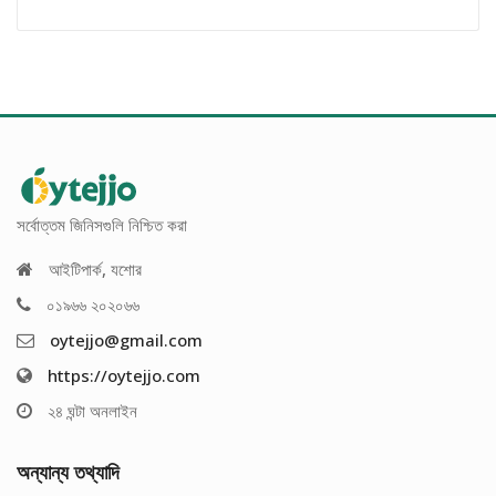
3,690.00৳
সর্বোত্তম জিনিসগুলি নিশ্চিত করা
আইটিপার্ক, যশোর
০১৯৬৬ ২০২০৬৬
oytejjo@gmail.com
https://oytejjo.com
২৪ ঘন্টা অনলাইন
অন্যান্য তথ্যাদি